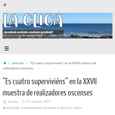
Saltar
Búsqueda
Buscar
al
para:
contenido
Inicio
peliculas
“Es cuatro superviviéns” en la XXVII muestra de
realizadores oscenses
“Es cuatro superviviéns” en la XXVII
muestra de realizadores oscenses
La clica
27 octubre, 2021
peliculas
,
presentaciones
,
primaria
,
proyectos
,
videos