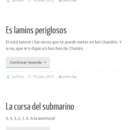
La Clica
16 julio, 2012
peliculas
Es lamins periglosos
El está laminé i hai veces que te puede meter en bel chandrío. Y
si no, que le’n digan a’s borches de Chistén…
Continuar leyendo
La Clica
15 julio, 2012
peliculas
La cursa del submarino
5, 4, 3, 2, 1, 0. A la aventura!