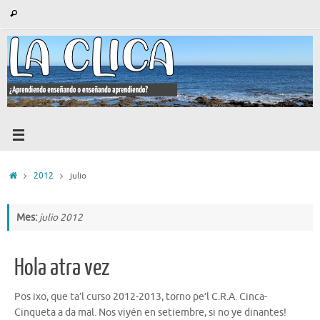
Saltar
Búsqueda
Buscar
al
para:
contenido
Inicio
2012
julio
Mes:
julio 2012
Hola atra vez
Pos ixo, que ta’l curso 2012-2013, torno pe’l C.R.A. Cinca-
Cinqueta a da mal. Nos viyén en setiembre, si no ye dinantes!