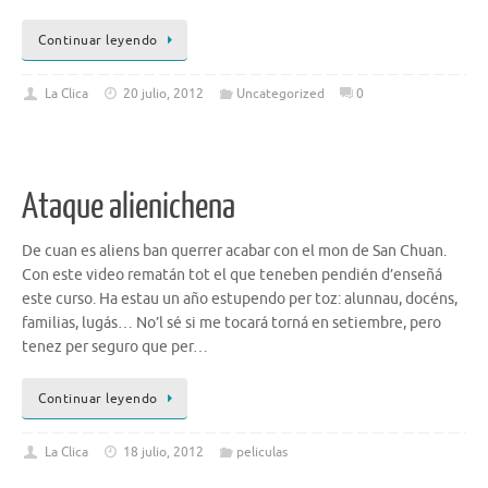
Continuar leyendo
La Clica
20 julio, 2012
Uncategorized
0
Ataque alienichena
De cuan es aliens ban querrer acabar con el mon de San Chuan.
Con este video rematán tot el que teneben pendién d’enseñá
este curso. Ha estau un año estupendo per toz: alunnau, docéns,
familias, lugás… No’l sé si me tocará torná en setiembre, pero
tenez per seguro que per…
Continuar leyendo
La Clica
18 julio, 2012
peliculas