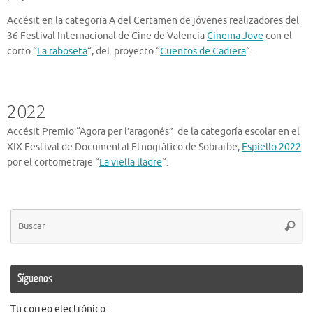
Accésit en la categoría A del Certamen de jóvenes realizadores del
36 Festival Internacional de Cine de Valencia
Cinema Jove
con el
corto “
La raboseta
“, del proyecto “
Cuentos de Cadiera
“.
2022
Accésit Premio “Agora per l’aragonés” de la categoría escolar en el
XIX Festival de Documental Etnográfico de Sobrarbe,
Espiello 2022
por el cortometraje “
La viella lladre
“.
Bú
Busca
pa
Síguenos
Tu correo electrónico: