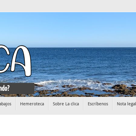
abajos
Hemeroteca
Sobre La clica
Escríbenos
Nota lega