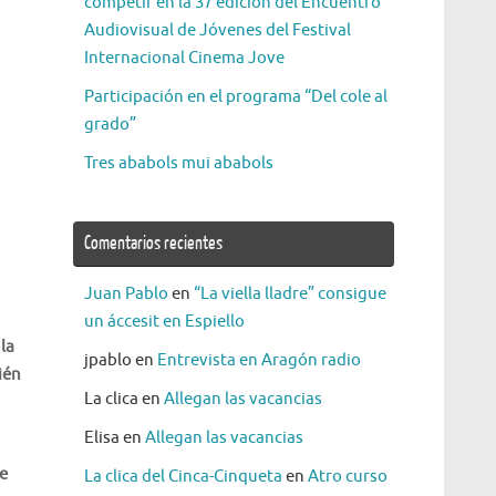
competir en la 37 edición del Encuentro
Audiovisual de Jóvenes del Festival
Internacional Cinema Jove
Participación en el programa “Del cole al
grado”
Tres ababols mui ababols
Comentarios recientes
Juan Pablo
en
“La viella lladre” consigue
un áccesit en Espiello
la
jpablo
en
Entrevista en Aragón radio
ién
La clica
en
Allegan las vacancias
Elisa
en
Allegan las vacancias
e
La clica del Cinca-Cinqueta
en
Atro curso