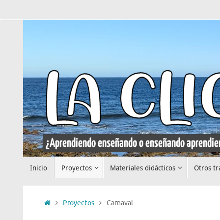
Saltar
al
contenido
Saltar
Inicio
Proyectos
Materiales didácticos
Otros tr
al
contenido
Inicio
Proyectos
Carnaval