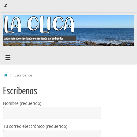
Saltar
Búsqueda
Buscar
al
para:
contenido
Inicio
Escríbenos
Escríbenos
Nombre (requerido)
Tu correo electrónico (requerido)