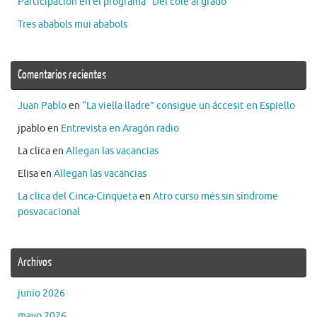
Participación en el programa “Del cole al grado”
Tres ababols mui ababols
Comentarios recientes
Juan Pablo
en
“La viella lladre” consigue un áccesit en Espiello
jpablo
en
Entrevista en Aragón radio
La clica
en
Allegan las vacancias
Elisa
en
Allegan las vacancias
La clica del Cinca-Cinqueta
en
Atro curso més sin síndrome
posvacacional
Archivos
junio 2026
mayo 2026