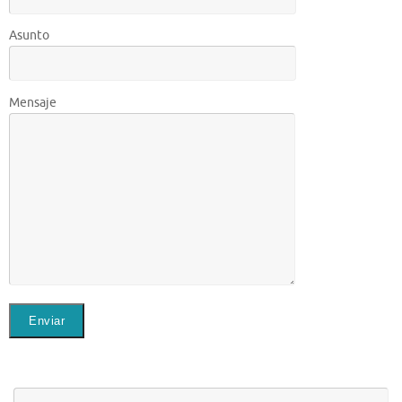
Asunto
Mensaje
Bú