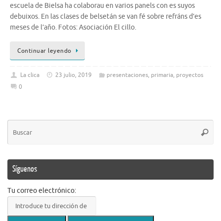
escuela de Bielsa ha colaborau en varios panels con es suyos
debuixos. En las clases de belsetán se van fé sobre refráns d’es
meses de l’año. Fotos: Asociación El cillo.
Continuar leyendo
La clica
23 julio, 2019
presentaciones
,
primaria
,
proyectos
0
Bú
Busca
pa
Síguenos
Tu correo electrónico: