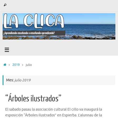
Saltar
Búsqueda
Buscar
al
para:
contenido
Inicio
2019
julio
Mes:
julio 2019
“Árboles ilustrados”
El sabado pasau la asociación cultural El cillo va inaugurá la
esposición “Árboles ilustrados” en Espierba. L’alunnau de la