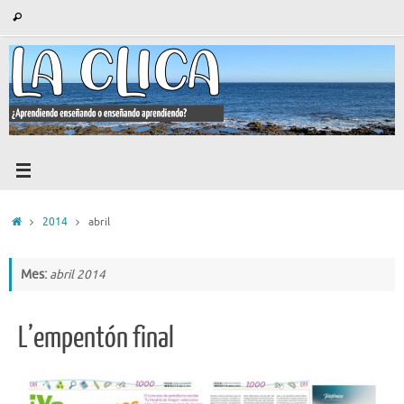
Saltar
Búsqueda
Buscar
al
para:
contenido
Inicio
2014
abril
Mes:
abril 2014
L’empentón final