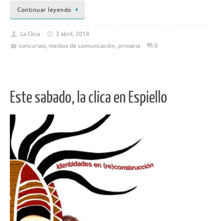
Continuar leyendo
La Clica
3 abril, 2014
concursos
,
medios de comunicación
,
primaria
0
Este sabado, la clica en Espiello