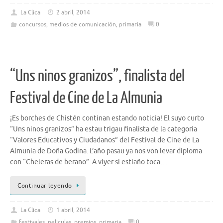
La Clica
2 abril, 2014
concursos
,
medios de comunicación
,
primaria
0
“Uns ninos granizos”, finalista del
Festival de Cine de La Almunia
¡Es borches de Chistén continan estando noticia! El suyo curto
“Uns ninos granizos” ha estau trigau finalista de la categoría
“Valores Educativos y Ciudadanos” del Festival de Cine de La
Almunia de Doña Godina. L’año pasau ya nos von levar diploma
con “Cheleras de berano”. A viyer si estiaño toca…
Continuar leyendo
La Clica
1 abril, 2014
festivales
,
peliculas
,
premios
,
primaria
0