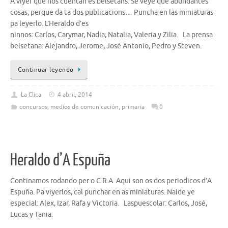
A viyer que nos cuentan es belsetans. Se veye que abundantes
cosas, perque da ta dos publicacions… Puncha en las miniaturas
pa leyerlo. L’Heraldo d’es
ninnos: Carlos, Carymar, Nadia, Natalia, Valeria y Zilia. La prensa
belsetana: Alejandro, Jerome, José Antonio, Pedro y Steven.
Continuar leyendo
La Clica
4 abril, 2014
concursos
,
medios de comunicación
,
primaria
0
Heraldo d’A Espuña
Continamos rodando per o C.R.A. Aquí son os dos periodicos d’A
Espuña. Pa viyerlos, cal punchar en as miniaturas. Naide ye
especial: Alex, Izar, Rafa y Victoria. Laspuescolar: Carlos, José,
Lucas y Tania.