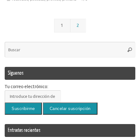
1
2
Bú
Busca
pa
Síguenos
Tu correo electrónico:
Entradas recientes