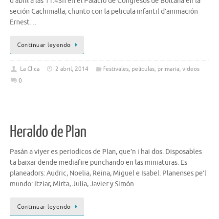
d’abril a las 11:45h en el Palacio de Congresos de Boltaña en la
seción Cachimalla, chunto con la pelicula infantil d’animación
Ernest…
Continuar leyendo
La Clica
2 abril, 2014
festivales
,
peliculas
,
primaria
,
videos
0
Heraldo de Plan
Pasán a viyer es periodicos de Plan, que’n i hai dos. Disposables
ta baixar dende mediafire punchando en las miniaturas. Es
planeadors: Audric, Noelia, Reina, Miguel e Isabel. Planenses pe’l
mundo: Itziar, Mirta, Julia, Javier y Simón.
Continuar leyendo