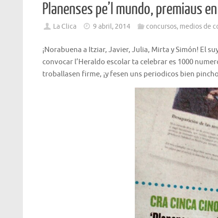
Planenses pe’l mundo, premiaus en 
La Clica
9 abril, 2014
concursos
,
medios de c
¡Norabuena a Itziar, Javier, Julia, Mirta y Simón! El s
convocar l’Heraldo escolar ta celebrar es 1000 numero
troballasen firme, ¡y fesen uns periodicos bien pincho