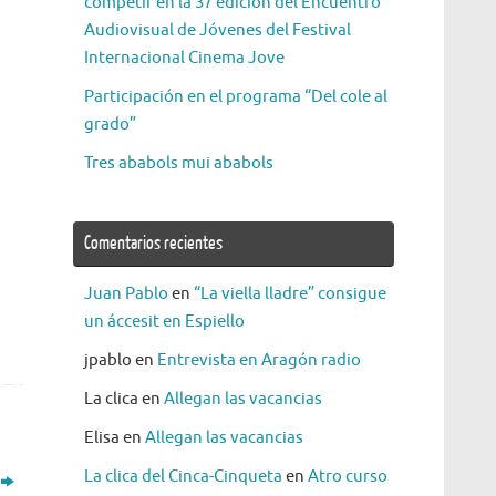
competir en la 37 edición del Encuentro
Audiovisual de Jóvenes del Festival
Internacional Cinema Jove
Participación en el programa “Del cole al
grado”
Tres ababols mui ababols
Comentarios recientes
Juan Pablo
en
“La viella lladre” consigue
un áccesit en Espiello
jpablo
en
Entrevista en Aragón radio
La clica
en
Allegan las vacancias
Elisa
en
Allegan las vacancias
La clica del Cinca-Cinqueta
en
Atro curso