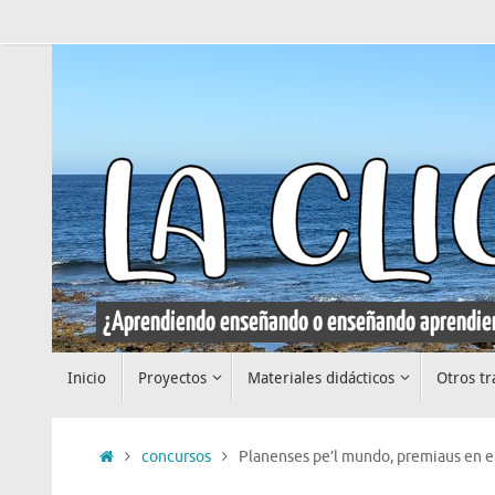
Saltar
al
contenido
Saltar
Inicio
Proyectos
Materiales didácticos
Otros tr
al
contenido
Inicio
concursos
Planenses pe’l mundo, premiaus en el