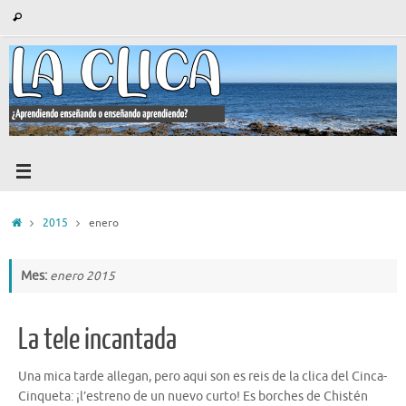
Saltar
Búsqueda
Buscar
al
para:
contenido
Inicio
2015
enero
Mes:
enero 2015
La tele incantada
Una mica tarde allegan, pero aqui son es reis de la clica del Cinca-
Cinqueta: ¡l’estreno de un nuevo curto! Es borches de Chistén