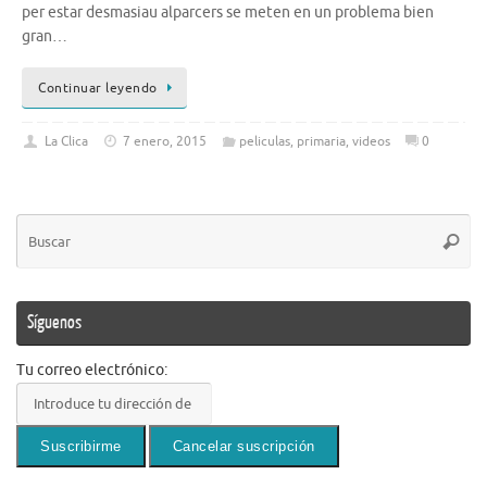
per estar desmasiau alparcers se meten en un problema bien
gran…
Continuar leyendo
La Clica
7 enero, 2015
peliculas
,
primaria
,
videos
0
Bú
Busca
pa
Síguenos
Tu correo electrónico: