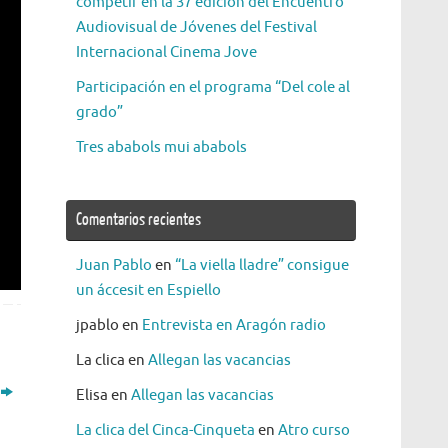
competir en la 37 edición del Encuentro
Audiovisual de Jóvenes del Festival
Internacional Cinema Jove
Participación en el programa “Del cole al
grado”
Tres ababols mui ababols
Comentarios recientes
Juan Pablo
en
“La viella lladre” consigue
un áccesit en Espiello
jpablo
en
Entrevista en Aragón radio
La clica
en
Allegan las vacancias
Elisa
en
Allegan las vacancias
La clica del Cinca-Cinqueta
en
Atro curso