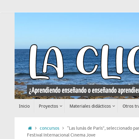
Saltar
al
contenido
Saltar
Inicio
Proyectos
Materiales didácticos
Otros tr
al
contenido
Inicio
concursos
“Las lunás de París”, seleccionado p
Festival Internacional Cinema Jove