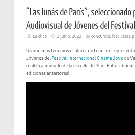
“Las lunás de París”, seleccionado 
Audiovisual de Jóvenes del Festiva
La clica
2 junio, 2022
concursos
,
festivales
,
p
Un año más tenemos el placer de tener un representant
Jóvenes del
Festival Internacional Cinema Jove
de Va
realizó alumnado de la escuela de Plan. Enhorabuena 
ediciones anteriores!