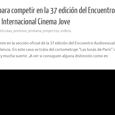
para competir en la 37 edición del Encuentro
l Internacional Cinema Jove
eliculas
,
premios
,
primaria
,
proyectos
,
videos
e en la sección oficial de la 37 edición del Encuentro Audiovisual
lencia. En este caso se trata del cortometraje “Las lunás de París” 
y mucha suerte. ¡A ver si consiguen alguna distinción como en