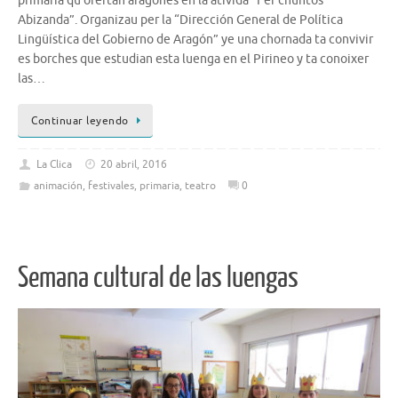
primaria qu’ofertan aragonés en la atividá “Fer chuntos
Abizanda”. Organizau per la “Dirección General de Política
Lingüística del Gobierno de Aragón” ye una chornada ta convivir
es borches que estudian esta luenga en el Pirineo y ta conoixer
las…
Continuar leyendo
La Clica
20 abril, 2016
animación
,
festivales
,
primaria
,
teatro
0
Semana cultural de las luengas