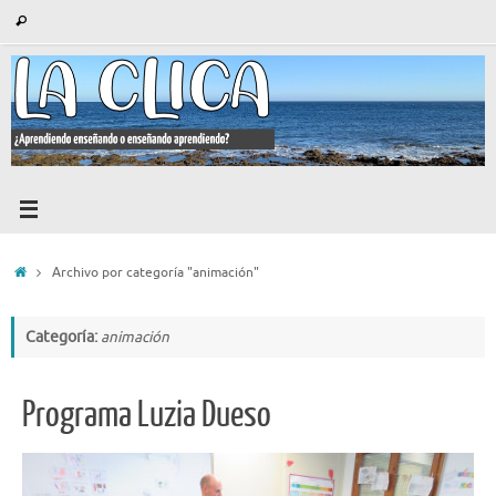
Saltar
Búsqueda
Buscar
al
para:
contenido
Inicio
Archivo por categoría "animación"
Categoría:
animación
Programa Luzia Dueso