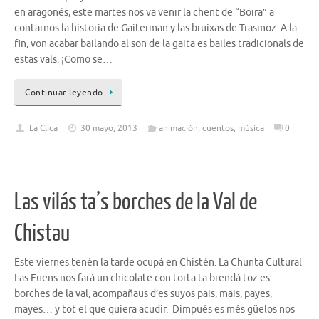
en aragonés, este martes nos va venir la chent de “Boira” a
contarnos la historia de Gaiterman y las bruixas de Trasmoz. A la
fin, von acabar bailando al son de la gaita es bailes tradicionals de
estas vals. ¡Como se…
Continuar leyendo
La Clica
30 mayo, 2013
animación
,
cuentos
,
música
0
Las vilás ta’s borches de la Val de
Chistau
Este viernes tenén la tarde ocupá en Chistén. La Chunta Cultural
Las Fuens nos fará un chicolate con torta ta brendá toz es
borches de la val, acompañaus d’es suyos pais, mais, payes,
mayes… y tot el que quiera acudir. Dimpués es més güelos nos