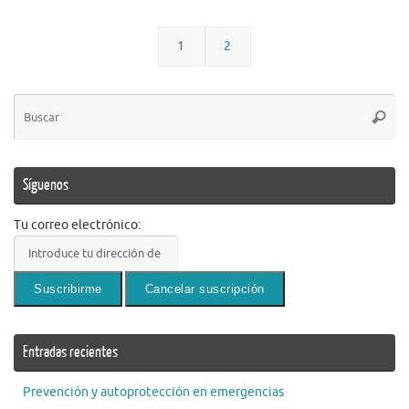
1
2
Bú
Busca
pa
Síguenos
Tu correo electrónico:
Entradas recientes
Prevención y autoprotección en emergencias