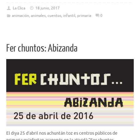
La Clica
18 junio, 2017
animación
,
animales
,
cuentos
,
infantil
,
primaria
0
Fer chuntos: Abizanda
El diya 25 d’abril nos achuntán toz es centros públicos de