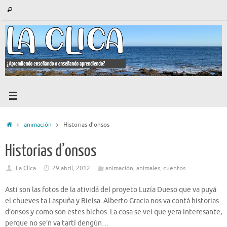
Saltar
Búsqueda
Buscar
al
para:
contenido
Inicio
animación
Historias d’onsos
Historias d’onsos
La Clica
29 abril, 2012
animación
,
animales
,
cuentos
Astí son las fotos de la atividá del proyeto Luzía Dueso que va puyá
el chueves ta Laspuña y Bielsa. Alberto Gracia nos va contá historias
d’onsos y como son estes bichos. La cosa se vei que yera interesante,
perque no se’n va tartí dengún…