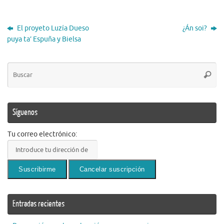
El proyeto Luzía Dueso
¿Án soi?
puya ta’ Espuña y Bielsa
Bú
Busca
pa
Síguenos
Tu correo electrónico:
Entradas recientes