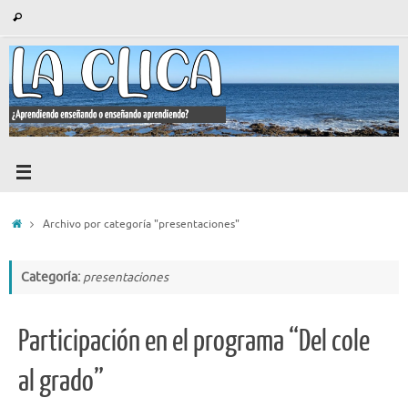
Saltar
Búsqueda
Buscar
al
para:
contenido
Inicio
Archivo por categoría "presentaciones"
Categoría:
presentaciones
Participación en el programa “Del cole
al grado”