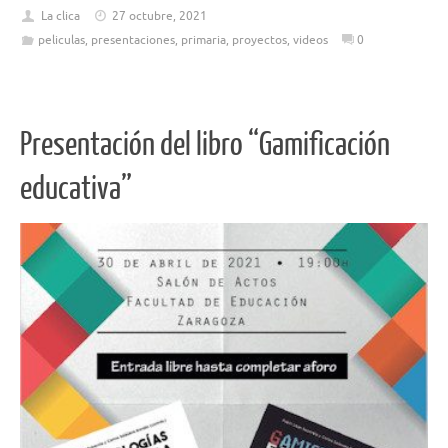
La clica
27 octubre, 2021
peliculas
,
presentaciones
,
primaria
,
proyectos
,
videos
0
Presentación del libro “Gamificación
educativa”