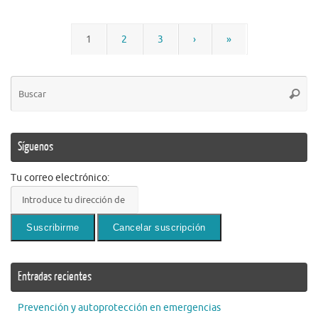
1
2
3
›
»
Bú
Busca
pa
Síguenos
Tu correo electrónico:
Entradas recientes
Prevención y autoprotección en emergencias