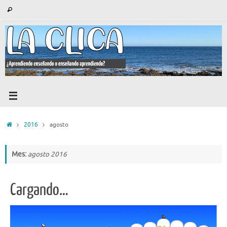
Saltar
Búsqueda
Buscar
al
para:
contenido
Inicio
2016
agosto
Mes:
agosto 2016
Cargando…