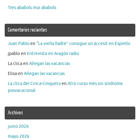
Tres ababols mui ababols
Comentarios recientes
Juan Pablo
en
“La viella lladre” consigue un áccesit en Espiello
jpablo
en
Entrevista en Aragón radio
La clica
en
Allegan las vacancias
Elisa
en
Allegan las vacancias
La clica del Cinca-Cinqueta
en
Atro curso més sin síndrome
posvacacional
Archivos
junio 2026
mayo 2026