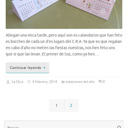
Allegan una mica tarde, pero aquí son es calandarios que han feto
es borches de cada un d’es lugars del C.R.A. Ya que es que regalan
en cabo d’año no meten las fiestas nuestras, nos hen feto uns
que sí que las levan. El primer de toz, como ya hen…
Continuar leyendo
La Clica
4 febrero, 2014
estaciones del año
0
1
2
Bú
Busca