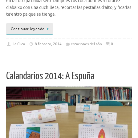
en la foto pa baixárselo. Dimpués tos toca ubrir es 3 foratez
d’abaixo con una cuchilleta, recortar las pestañas d’alto, y ficarlas
ta’entro pa que se tienga.
Continuar leyendo
La Clica
8 febrero, 2014
estaciones del año
0
Calandarios 2014: A Espuña