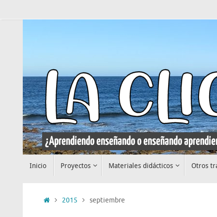
Saltar
al
contenido
Saltar
Inicio
Proyectos
Materiales didácticos
Otros tr
al
contenido
Inicio
2015
septiembre