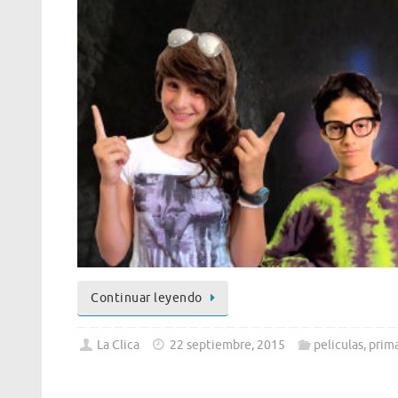
Continuar leyendo
La Clica
22 septiembre, 2015
peliculas
,
prima