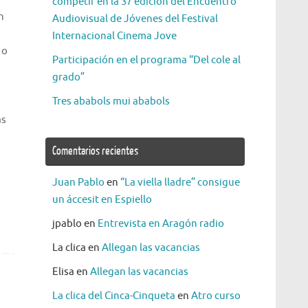
competir en la 37 edición del Encuentro
n
Audiovisual de Jóvenes del Festival
Internacional Cinema Jove
 o
Participación en el programa “Del cole al
grado”
Tres ababols mui ababols
as
Comentarios recientes
Juan Pablo
en
“La viella lladre” consigue
un áccesit en Espiello
jpablo
en
Entrevista en Aragón radio
La clica
en
Allegan las vacancias
Elisa
en
Allegan las vacancias
La clica del Cinca-Cinqueta
en
Atro curso