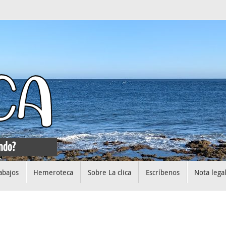
abajos
Hemeroteca
Sobre La clica
Escríbenos
Nota lega