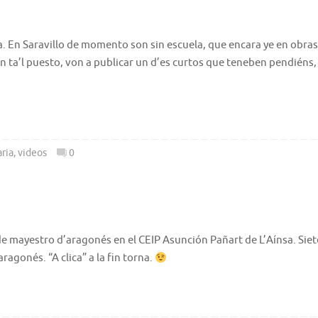
a. En Saravillo de momento son sin escuela, que encara ye en obras
en ta’l puesto, von a publicar un d’es curtos que teneben pendiéns,
ria
,
videos
0
de mayestro d’aragonés en el CEIP Asunción Pañart de L’Aínsa. Siet
agonés. “A clica” a la fin torna.