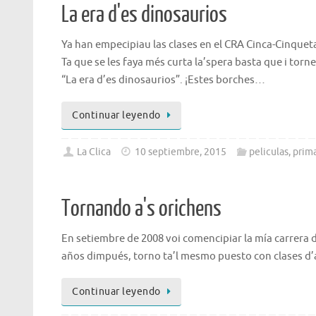
La era d'es dinosaurios
Ya han empecipiau las clases en el CRA Cinca-Cinquet
Ta que se les faya més curta la’spera basta que i torn
“La era d’es dinosaurios”. ¡Estes borches…
Continuar leyendo
La Clica
10 septiembre, 2015
peliculas
,
prima
Tornando a's orichens
En setiembre de 2008 voi comencipiar la mía carrera 
años dimpués, torno ta’l mesmo puesto con clases d’ar
Continuar leyendo