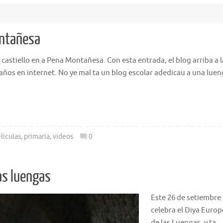
ontañesa
castiello en a Pena Montañesa. Con esta entrada, el blog arriba a l
e años en internet. No ye mal ta un blog escolar adedicau a una lue
liculas
,
primaria
,
videos
0
as luengas
Este 26 de setiembre
celebra el Diya Euro
de las Luengas, y ta