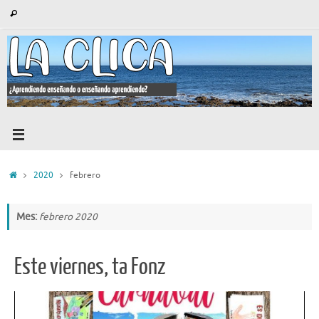
Saltar
Búsqueda
Buscar
al
para:
contenido
Inicio
2020
febrero
Mes:
febrero 2020
Este viernes, ta Fonz