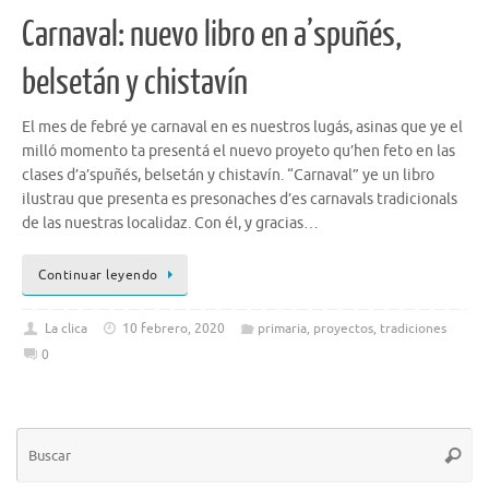
Carnaval: nuevo libro en a’spuñés,
belsetán y chistavín
El mes de febré ye carnaval en es nuestros lugás, asinas que ye el
milló momento ta presentá el nuevo proyeto qu’hen feto en las
clases d’a’spuñés, belsetán y chistavín. “Carnaval” ye un libro
ilustrau que presenta es presonaches d’es carnavals tradicionals
de las nuestras localidaz. Con él, y gracias…
Continuar leyendo
La clica
10 febrero, 2020
primaria
,
proyectos
,
tradiciones
0
Bú
Busca
pa