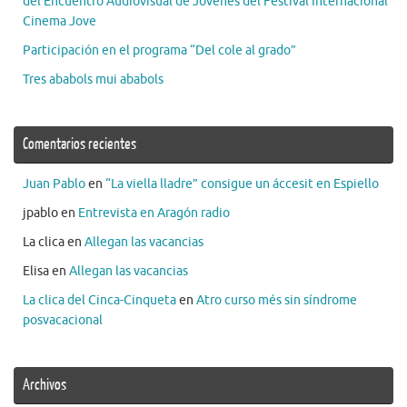
del Encuentro Audiovisual de Jóvenes del Festival Internacional
Cinema Jove
Participación en el programa “Del cole al grado”
Tres ababols mui ababols
Comentarios recientes
Juan Pablo
en
“La viella lladre” consigue un áccesit en Espiello
jpablo
en
Entrevista en Aragón radio
La clica
en
Allegan las vacancias
Elisa
en
Allegan las vacancias
La clica del Cinca-Cinqueta
en
Atro curso més sin síndrome
posvacacional
Archivos