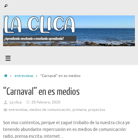
Saltar
Búsqueda
Buscar
al
para:
contenido
Inicio
entrevistas
“Carnaval” en es medios
“Carnaval” en es medios
La clica
20 febrero, 2020
entrevistas
,
medios de comunicación
,
primaria
,
proyectos
Son mui contentos, perque el zagué troballo de la nuestra clica ye
tenendo abundante repercusión en es medios de comunicación:
radio, prensa escrita, internet…