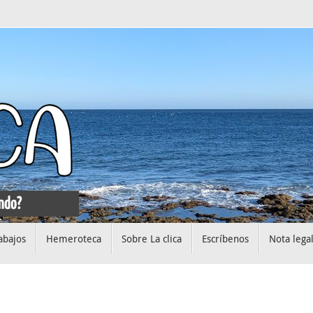
abajos
Hemeroteca
Sobre La clica
Escríbenos
Nota lega