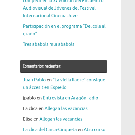
competir en la 37 edición del Encuentro
Audiovisual de Jóvenes del Festival
Internacional Cinema Jove
Participación en el programa “Del cole al
grado”
Tres ababols mui ababols
Comentarios recientes
Juan Pablo
en
“La viella lladre” consigue
un áccesit en Espiello
jpablo
en
Entrevista en Aragón radio
La clica
en
Allegan las vacancias
Elisa
en
Allegan las vacancias
La clica del Cinca-Cinqueta
en
Atro curso