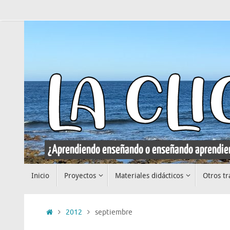
Saltar
al
contenido
Saltar
Inicio
Proyectos
Materiales didácticos
Otros tr
al
contenido
Inicio
2012
septiembre