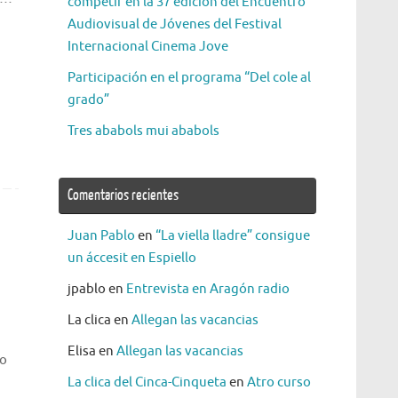
competir en la 37 edición del Encuentro
Audiovisual de Jóvenes del Festival
Internacional Cinema Jove
Participación en el programa “Del cole al
grado”
Tres ababols mui ababols
Comentarios recientes
Juan Pablo
en
“La viella lladre” consigue
un áccesit en Espiello
jpablo
en
Entrevista en Aragón radio
La clica
en
Allegan las vacancias
Elisa
en
Allegan las vacancias
po
La clica del Cinca-Cinqueta
en
Atro curso