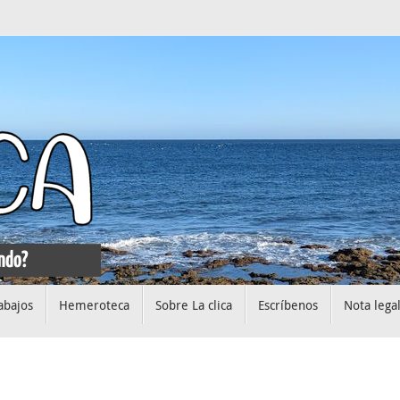
abajos
Hemeroteca
Sobre La clica
Escríbenos
Nota lega