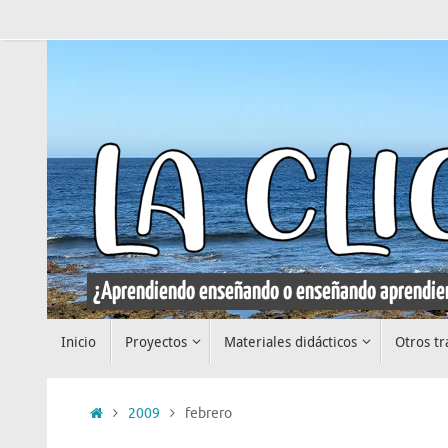
Saltar
al
contenido
Saltar
Inicio
Proyectos
Materiales didácticos
Otros tr
al
contenido
Inicio
2009
febrero