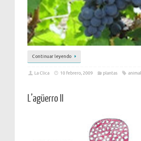
Continuar leyendo
La Clica
10 febrero, 2009
plantas
animal
L’agüerro II