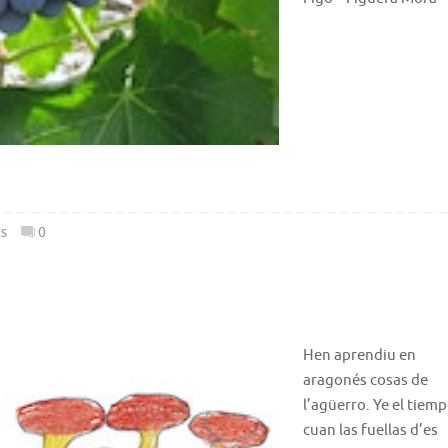
s
0
Hen aprendiu en
aragonés cosas de
l’agüerro. Ye el tiem
cuan las fuellas d’es