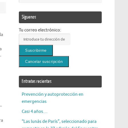
Síguenos
Tu correo electrónico:
la
a
–
Entradas recientes
Prevención y autoprotección en
emergencias
 –
Casi 4 años…
ra
“Las lunás de París”, seleccionado para
–…