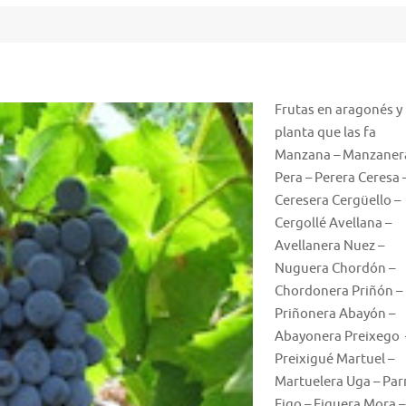
Frutas en aragonés y 
planta que las fa
Manzana – Manzaner
Pera – Perera Ceresa 
Ceresera Cergüello –
Cergollé Avellana –
Avellanera Nuez –
Nuguera Chordón –
Chordonera Priñón –
Priñonera Abayón –
Abayonera Preixego
Preixigué Martuel –
Martuelera Uga – Par
Figo – Figuera Mora 