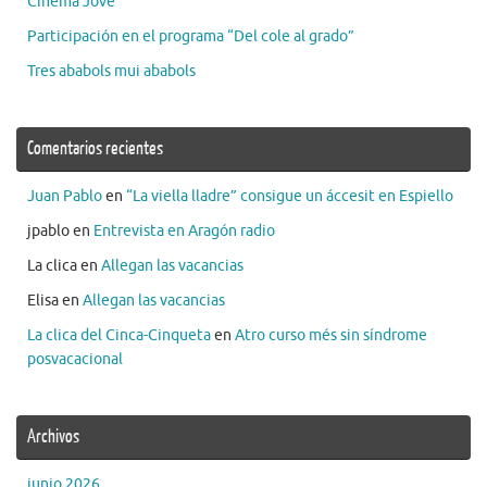
Cinema Jove
Participación en el programa “Del cole al grado”
Tres ababols mui ababols
Comentarios recientes
Juan Pablo
en
“La viella lladre” consigue un áccesit en Espiello
jpablo
en
Entrevista en Aragón radio
La clica
en
Allegan las vacancias
Elisa
en
Allegan las vacancias
La clica del Cinca-Cinqueta
en
Atro curso més sin síndrome
posvacacional
Archivos
junio 2026