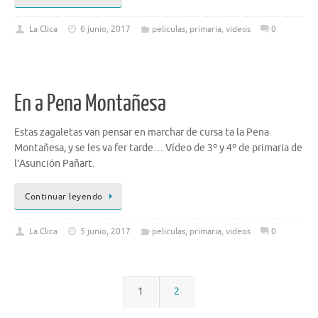
La Clica
6 junio, 2017
peliculas
,
primaria
,
videos
0
En a Pena Montañesa
Estas zagaletas van pensar en marchar de cursa ta la Pena
Montañesa, y se les va fer tarde… Vídeo de 3º y 4º de primaria de
l’Asunción Pañart.
Continuar leyendo
La Clica
5 junio, 2017
peliculas
,
primaria
,
videos
0
1
2