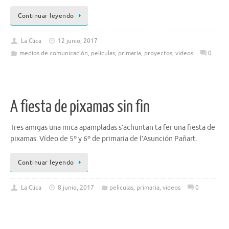
Continuar leyendo
La Clica
12 junio, 2017
medios de comunicación
,
peliculas
,
primaria
,
proyectos
,
videos
0
A fiesta de pixamas sin fin
Tres amigas una mica apampladas s’achuntan ta fer una fiesta de
pixamas. Vídeo de 5º y 6º de primaria de l’Asunción Pañart.
Continuar leyendo
La Clica
8 junio, 2017
peliculas
,
primaria
,
videos
0