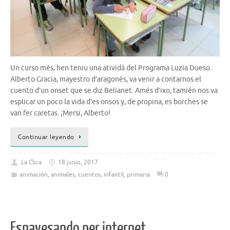
Un curso més, hen teniu una atividá del Programa Luzia Dueso.
Alberto Gracia, mayestro d’aragonés, va venir a contarnos el
cuento d’un onset que se diz Belianet. Amés d’ixo, tamién nos va
esplicar un poco la vida d’es onsos y, de propina, es borches se
van fer caretas. ¡Mersi, Alberto!
Continuar leyendo
La Clica
18 junio, 2017
animación
,
animales
,
cuentos
,
infantil
,
primaria
0
Esnavesando per internet