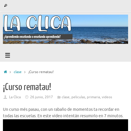
Saltar
Búsqueda
Buscar
al
para:
contenido
Inicio
clase
¡Curso rematau!
¡Curso rematau!
La Clica
26 junio, 2017
clase
,
peliculas
,
primaria
,
videos
Un curso més pasau, con un rabaño de momentos ta recordar en
todas las escuelas. En este vídeo intentán resumirlo en 7 minutos.