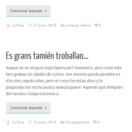
Continuar leyendo
La Clica
27 junio, 2018
primaria
,
videos
0
Es grans tamién troballan…
Anque no se veiga la suya fayena pe’l momento, atro curso més
hen grabau un rabaño de curtos. Are mesmo queda pendién es
d’es dos zagués años, pero el curso ha estau duro y la
posprodución no ha puisto avanzá guaire. Asperán que dimpués
del verano i haiga estrenos a…
Continuar leyendo
La Clica
21 junio, 2018
Uncategorized
0