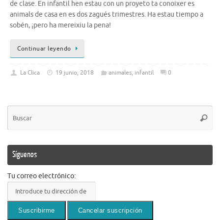
de clase. En infantil hen estau con un proyeto ta conoixer es
animals de casa en es dos zagués trimestres. Ha estau tiempo a
sobén, ¡pero ha mereixiu la pena!
Continuar leyendo
La Clica
19 junio, 2018
animales
,
infantil
0
Bú
Busca
pa
Síguenos
Tu correo electrónico: