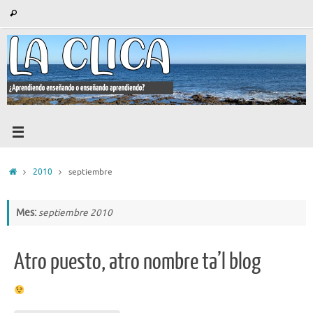
Saltar
Búsqueda
Buscar
al
para:
contenido
Inicio
2010
septiembre
Mes:
septiembre 2010
Atro puesto, atro nombre ta’l blog