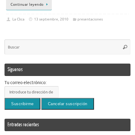
Continuar leyendo
La Clica
13 septiembre, 2010
presentaciones
Bú
Busca
pa
Síguenos
Tu correo electrónico:
Entradas recientes