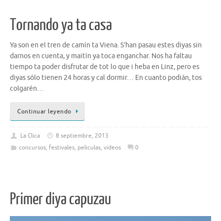
Tornando ya ta casa
Ya son en el tren de camín ta Viena. S’han pasau estes diyas sin
darnos en cuenta, y maitín ya toca enganchar. Nos ha faltau
tiempo ta poder disfrutar de tot lo que i heba en Linz, pero es
diyas sólo tienen 24 horas y cal dormir… En cuanto podián, tos
colgarén…
Continuar leyendo
La Clica
8 septiembre, 2013
concursos
,
festivales
,
peliculas
,
videos
0
Primer diya capuzau