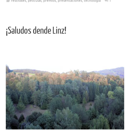
festivales
,
peliculas
,
premios
,
presentaciones
,
tecnología
1
¡Saludos dende Linz!