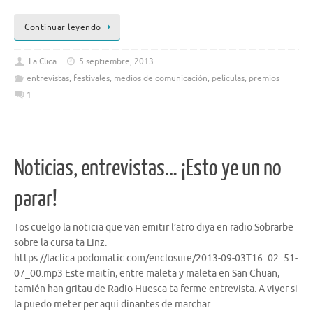
Continuar leyendo
La Clica
5 septiembre, 2013
entrevistas
,
festivales
,
medios de comunicación
,
peliculas
,
premios
1
Noticias, entrevistas… ¡Esto ye un no
parar!
Tos cuelgo la noticia que van emitir l’atro diya en radio Sobrarbe
sobre la cursa ta Linz.
https://laclica.podomatic.com/enclosure/2013-09-03T16_02_51-
07_00.mp3 Este maitín, entre maleta y maleta en San Chuan,
tamién han gritau de Radio Huesca ta ferme entrevista. A viyer si
la puedo meter per aquí dinantes de marchar.