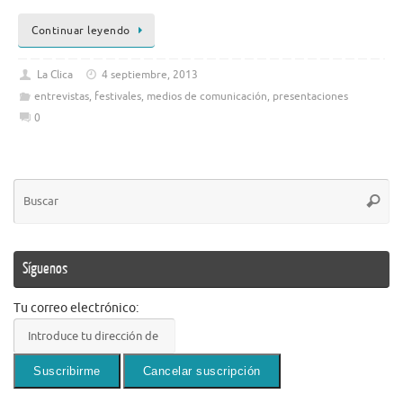
Continuar leyendo
La Clica
4 septiembre, 2013
entrevistas
,
festivales
,
medios de comunicación
,
presentaciones
0
Bú
Busca
pa
Síguenos
Tu correo electrónico: