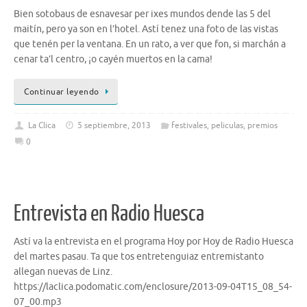
Bien sotobaus de esnavesar per ixes mundos dende las 5 del
maitín, pero ya son en l’hotel. Astí tenez una foto de las vistas
que tenén per la ventana. En un rato, a ver que fon, si marchán a
cenar ta’l centro, ¡o cayén muertos en la cama!
Continuar leyendo
La Clica
5 septiembre, 2013
festivales
,
peliculas
,
premios
0
Entrevista en Radio Huesca
Astí va la entrevista en el programa Hoy por Hoy de Radio Huesca
del martes pasau. Ta que tos entretenguiaz entremistanto
allegan nuevas de Linz.
https://laclica.podomatic.com/enclosure/2013-09-04T15_08_54-
07_00.mp3