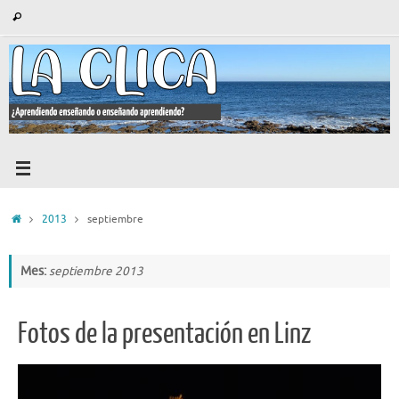
Saltar
Búsqueda
Buscar
al
para:
contenido
Inicio
2013
septiembre
Mes:
septiembre 2013
Fotos de la presentación en Linz