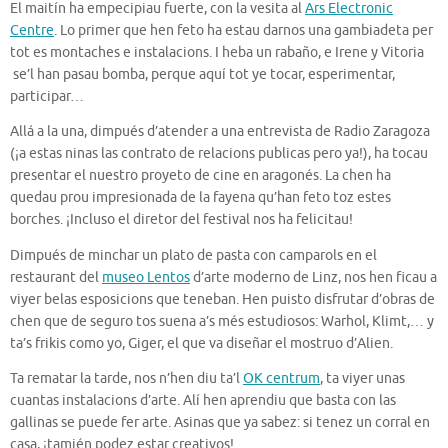
El maitín ha empecipiau fuerte, con la vesita al
Ars Electronic
Centre
. Lo primer que hen feto ha estau darnos una gambiadeta per
tot es montaches e instalacions. I heba un rabaño, e Irene y Vitoria
se’l han pasau bomba, perque aquí tot ye tocar, esperimentar,
participar…
Allá a la una, dimpués d’atender a una entrevista de Radio Zaragoza
(¡a estas ninas las contrato de relacions publicas pero ya!), ha tocau
presentar el nuestro proyeto de cine en aragonés. La chen ha
quedau prou impresionada de la fayena qu’han feto toz estes
borches. ¡Incluso el diretor del festival nos ha felicitau!
Dimpués de minchar un plato de pasta con camparols en el
restaurant del
museo Lentos
d’arte moderno de Linz, nos hen ficau a
viyer belas esposicions que teneban. Hen puisto disfrutar d’obras de
chen que de seguro tos suena a’s més estudiosos: Warhol, Klimt,… y
ta’s frikis como yo, Giger, el que va diseñar el mostruo d’Alien.
Ta rematar la tarde, nos n’hen diu ta’l
OK centrum
, ta viyer unas
cuantas instalacions d’arte. Alí hen aprendiu que basta con las
gallinas se puede fer arte. Asinas que ya sabez: si tenez un corral en
casa, ¡tamién podez estar creativos!