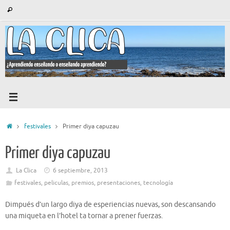
Saltar
Búsqueda
Buscar
al
para:
contenido
Inicio
festivales
Primer diya capuzau
Primer diya capuzau
La Clica
6 septiembre, 2013
festivales
,
peliculas
,
premios
,
presentaciones
,
tecnología
Dimpués d’un largo diya de esperiencias nuevas, son descansando
una miqueta en l’hotel ta tornar a prener fuerzas.