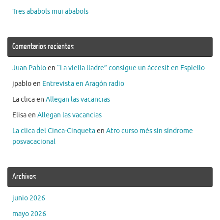
Tres ababols mui ababols
Comentarios recientes
Juan Pablo
en
“La viella lladre” consigue un áccesit en Espiello
jpablo
en
Entrevista en Aragón radio
La clica
en
Allegan las vacancias
Elisa
en
Allegan las vacancias
La clica del Cinca-Cinqueta
en
Atro curso més sin síndrome
posvacacional
Archivos
junio 2026
mayo 2026