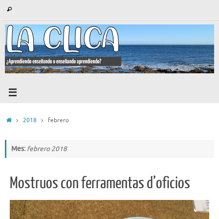
Saltar
Búsqueda
Buscar
al
para:
contenido
Inicio
2018
febrero
Mes:
febrero 2018
Mostruos con ferramentas d’oficios