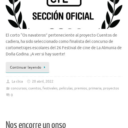
El corto “Os navateros” perteneciente al proyecto Cuentos de
cadiera, ha sido seleccionado como finalista del concurso de
cortometrajes escolares del 26 Festival de cine de La Almunia de
Doña Godina. ¡A ver si hay suerte!
Continuar leyendo
La clica
20 abril, 2022
concursos
,
cuentos
,
festivales
,
peliculas
,
premios
,
primaria
,
proyectos
0
Nos encorre un onso