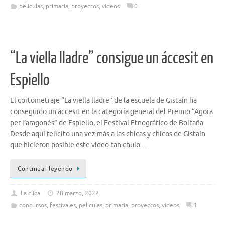
peliculas
,
primaria
,
proyectos
,
videos
0
“La viella lladre” consigue un áccesit en
Espiello
El cortometraje “La viella lladre” de la escuela de Gistaín ha
conseguido un áccesit en la categoría general del Premio “Agora
per l’aragonés” de Espiello, el Festival Etnográfico de Boltaña.
Desde aquí felicito una vez más a las chicas y chicos de Gistaín
que hicieron posible este vídeo tan chulo…
Continuar leyendo
La clica
28 marzo, 2022
concursos
,
festivales
,
peliculas
,
primaria
,
proyectos
,
videos
1