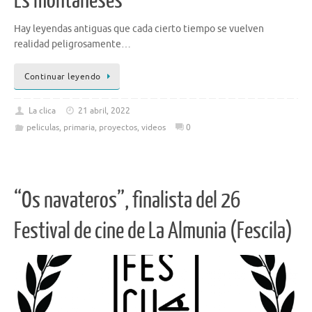
Es montañeses
Hay leyendas antiguas que cada cierto tiempo se vuelven
realidad peligrosamente…
Continuar leyendo
La clica
21 abril, 2022
peliculas
,
primaria
,
proyectos
,
videos
0
“Os navateros”, finalista del 26
Festival de cine de La Almunia (Fescila)