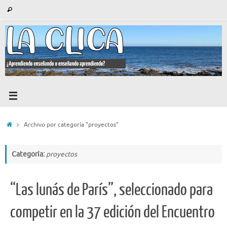
Saltar
Búsqueda
Buscar
al
para:
contenido
Inicio
Archivo por categoría "proyectos"
Categoría:
proyectos
“Las lunás de París”, seleccionado para
competir en la 37 edición del Encuentro