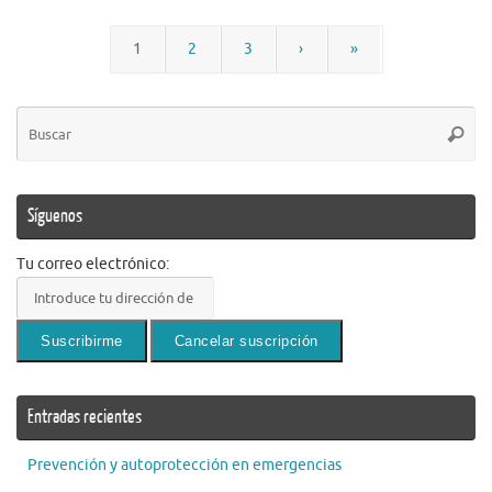
1
2
3
›
»
Bú
Busca
pa
Síguenos
Tu correo electrónico:
Entradas recientes
Prevención y autoprotección en emergencias