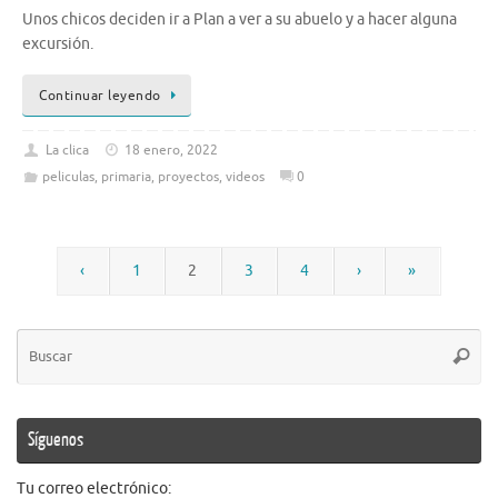
Unos chicos deciden ir a Plan a ver a su abuelo y a hacer alguna
excursión.
Continuar leyendo
La clica
18 enero, 2022
peliculas
,
primaria
,
proyectos
,
videos
0
‹
1
2
3
4
›
»
Bú
Busca
pa
Síguenos
Tu correo electrónico: