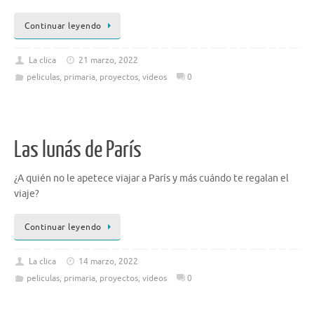
Continuar leyendo
La clica
21 marzo, 2022
peliculas
,
primaria
,
proyectos
,
videos
0
Las lunás de París
¿A quién no le apetece viajar a París y más cuándo te regalan el
viaje?
Continuar leyendo
La clica
14 marzo, 2022
peliculas
,
primaria
,
proyectos
,
videos
0