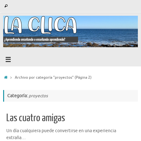
Saltar
Búsqueda
Buscar
al
para:
contenido
Inicio
Archivo por categoría "proyectos"
(Página 2)
Categoría:
proyectos
Las cuatro amigas
Un día cualquiera puede convertirse en una experiencia
extraña…