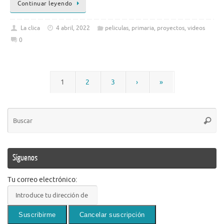
Continuar leyendo
La clica
4 abril, 2022
peliculas
,
primaria
,
proyectos
,
videos
0
1
2
3
›
»
Bú
Busca
pa
Síguenos
Tu correo electrónico: