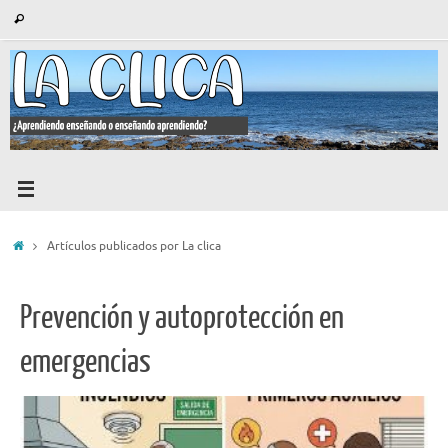
Saltar
Búsqueda
Buscar
al
para:
contenido
Inicio
Artículos publicados por La clica
Prevención y autoprotección en
emergencias