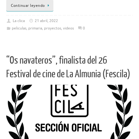
Continuar leyendo
La clica
21 abril, 2022
peliculas
,
primaria
,
proyectos
,
videos
0
“Os navateros”, finalista del 26
Festival de cine de La Almunia (Fescila)