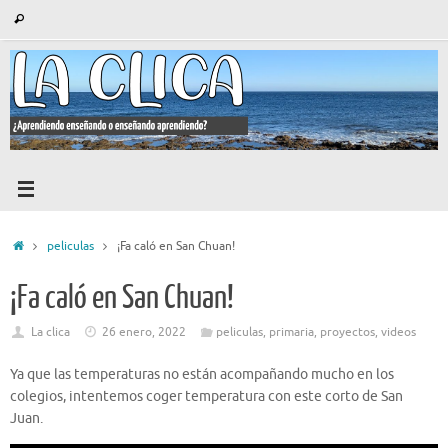
Saltar
Búsqueda
Buscar
al
para:
contenido
Inicio
peliculas
¡Fa caló en San Chuan!
¡Fa caló en San Chuan!
La clica
26 enero, 2022
peliculas
,
primaria
,
proyectos
,
videos
Ya que las temperaturas no están acompañando mucho en los
colegios, intentemos coger temperatura con este corto de San
Juan.