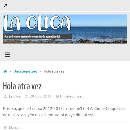
Saltar
Búsqueda
Buscar
al
para:
contenido
Inicio
Uncategorized
Hola atra vez
Hola atra vez
La Clica
20 julio, 2012
Uncategorized
Pos ixo, que ta’l curso 2012-2013, torno pe’l C.R.A. Cinca-Cinqueta a
da mal. Nos viyén en setiembre, si no ye dinantes!
Marcar
.