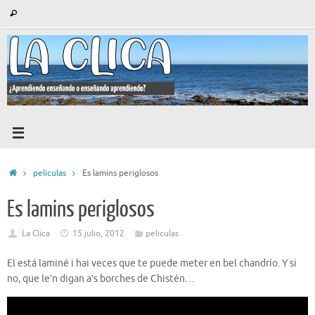
Saltar
Búsqueda
Buscar
al
para:
contenido
Inicio
peliculas
Es lamins periglosos
Es lamins periglosos
La Clica
15 julio, 2012
peliculas
El está laminé i hai veces que te puede meter en bel chandrío. Y si
no, que le’n digan a’s borches de Chistén…