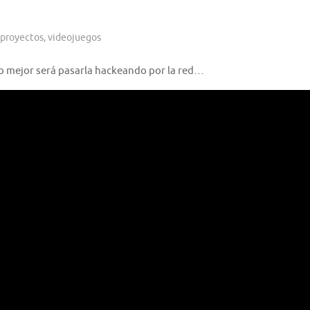
proyectos
,
videojuegos
Lo mejor será pasarla hackeando por la red…