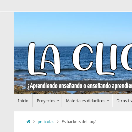
Saltar
al
contenido
Saltar
Inicio
Proyectos
Materiales didácticos
Otros tr
al
contenido
Inicio
peliculas
Es hackers del lugá