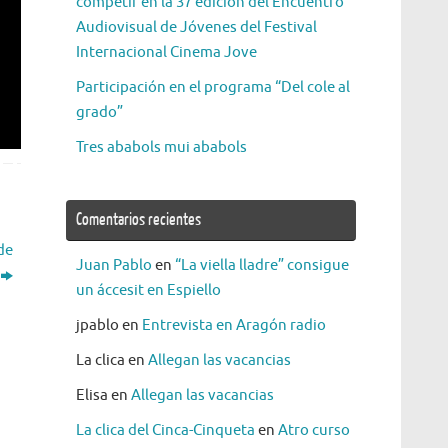
competir en la 37 edición del Encuentro
Audiovisual de Jóvenes del Festival
Internacional Cinema Jove
Participación en el programa “Del cole al
grado”
Tres ababols mui ababols
Comentarios recientes
de
Juan Pablo
en
“La viella lladre” consigue
un áccesit en Espiello
jpablo
en
Entrevista en Aragón radio
La clica
en
Allegan las vacancias
Elisa
en
Allegan las vacancias
La clica del Cinca-Cinqueta
en
Atro curso