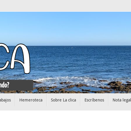
abajos
Hemeroteca
Sobre La clica
Escríbenos
Nota lega