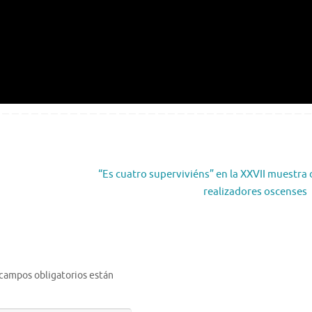
“Es cuatro superviviéns” en la XXVII muestra 
realizadores oscenses
 campos obligatorios están