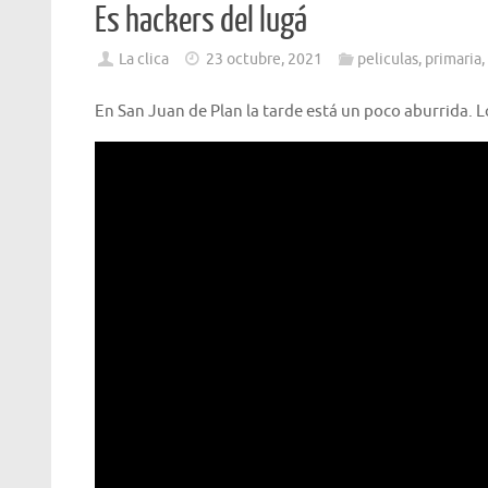
Es hackers del lugá
La clica
23 octubre, 2021
peliculas
,
primaria
,
En San Juan de Plan la tarde está un poco aburrida. 