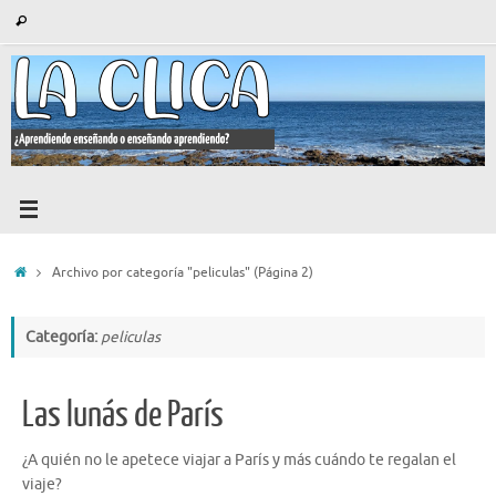
Saltar
Búsqueda
Buscar
al
para:
contenido
Inicio
Archivo por categoría "peliculas"
(Página 2)
Categoría:
peliculas
Las lunás de París
¿A quién no le apetece viajar a París y más cuándo te regalan el
viaje?