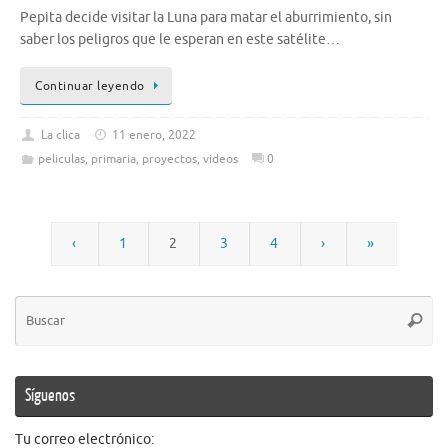
Pepita decide visitar la Luna para matar el aburrimiento, sin
saber los peligros que le esperan en este satélite…
Continuar leyendo
La clica
11 enero, 2022
peliculas
,
primaria
,
proyectos
,
videos
0
‹
1
2
3
4
›
»
Bú
Busca
pa
Síguenos
Tu correo electrónico: