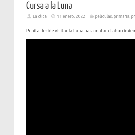
Cursa a la Luna
La clica
11 enero, 2022
peliculas
,
primaria
,
p
Pepita decide visitar la Luna para matar el aburrimien