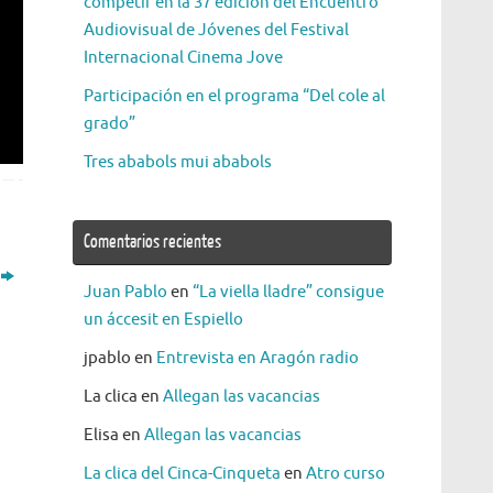
competir en la 37 edición del Encuentro
Audiovisual de Jóvenes del Festival
Internacional Cinema Jove
Participación en el programa “Del cole al
grado”
Tres ababols mui ababols
Comentarios recientes
Juan Pablo
en
“La viella lladre” consigue
un áccesit en Espiello
jpablo
en
Entrevista en Aragón radio
La clica
en
Allegan las vacancias
Elisa
en
Allegan las vacancias
La clica del Cinca-Cinqueta
en
Atro curso