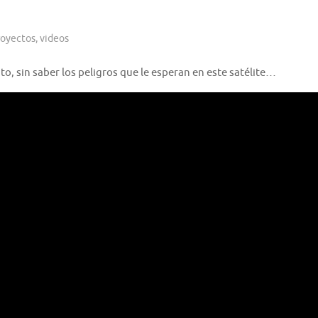
royectos
,
videos
to, sin saber los peligros que le esperan en este satélite…