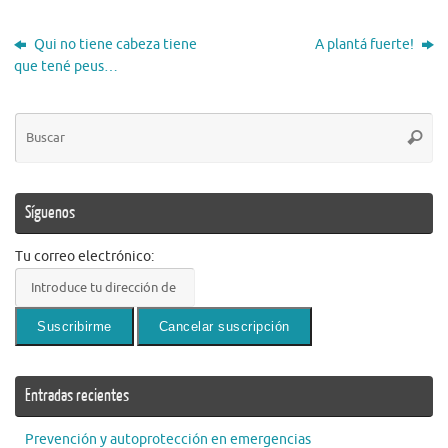
Qui no tiene cabeza tiene
A plantá fuerte!
que tené peus…
Bú
Busca
pa
Síguenos
Tu correo electrónico:
Entradas recientes
Prevención y autoprotección en emergencias