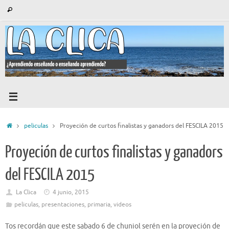
Saltar
Búsqueda
Buscar
al
para:
contenido
Inicio
peliculas
Proyeción de curtos finalistas y ganadors del FESCILA 2015
Proyeción de curtos finalistas y ganadors
del FESCILA 2015
La Clica
4 junio, 2015
peliculas
,
presentaciones
,
primaria
,
videos
Tos recordán que este sabado 6 de chuniol serén en la proyeción de