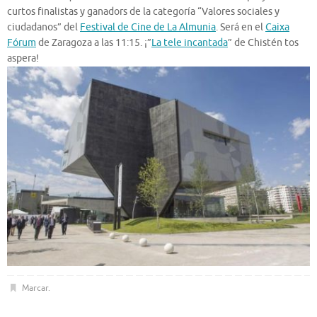
curtos finalistas y ganadors de la categoría “Valores sociales y
ciudadanos” del
Festival de Cine de La Almunia
. Será en el
Caixa
Fórum
de Zaragoza a las 11:15. ¡”
La tele incantada
” de Chistén tos
aspera!
Marcar
.