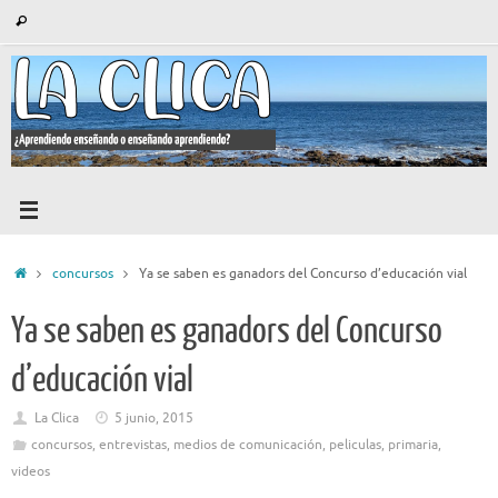
Saltar
Búsqueda
Buscar
al
para:
contenido
Inicio
concursos
Ya se saben es ganadors del Concurso d’educación vial
Ya se saben es ganadors del Concurso
d’educación vial
La Clica
5 junio, 2015
concursos
,
entrevistas
,
medios de comunicación
,
peliculas
,
primaria
,
videos