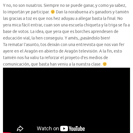
Y no, no son nusatros. Siempre no se puede ganar, y como ya sabez,
lo importán ye participar.
Dan la norabuena a’s ganadors y tamién
las gracias a toz es que nos hez aduyau a allegar basta la final. No
yera mica fácil entrar, cuan son una escuela chiqueta y la triga se fa a
base de votos. La idea, que yera que es borches aprendesen de
educación vial, la hen conseguiu. Y amés, ¡pasándolo bien!
Ta rematar l’asunto, tos deixán con una entrevista que nos van fer
ayere en el Aragón en abierto de Aragón televisión. A la fin, esto
tamién nos ha valiu ta reforzar el proyeto d’es medios de
comunicación, que basta han veniu a la nuestra clase.