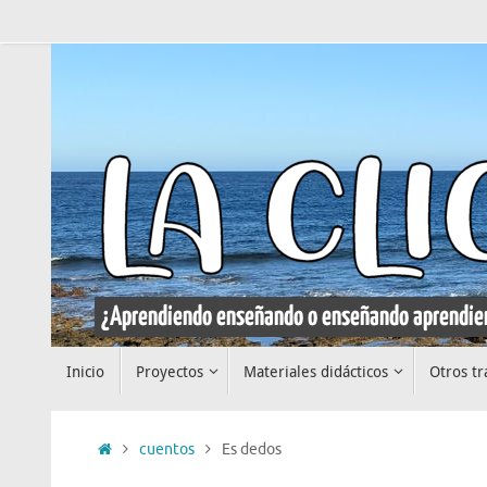
Saltar
al
contenido
Saltar
Inicio
Proyectos
Materiales didácticos
Otros tr
al
contenido
Inicio
cuentos
Es dedos