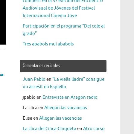
competir en la 37 edición del Encuentro
Audiovisual de Jóvenes del Festival
Internacional Cinema Jove
Participación en el programa “Del cole al
grado”
Tres ababols mui ababols
Comentarios recientes
Juan Pablo
en
“La viella lladre” consigue
un áccesit en Espiello
jpablo
en
Entrevista en Aragón radio
La clica
en
Allegan las vacancias
Elisa
en
Allegan las vacancias
La clica del Cinca-Cinqueta
en
Atro curso