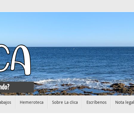
abajos
Hemeroteca
Sobre La clica
Escríbenos
Nota lega