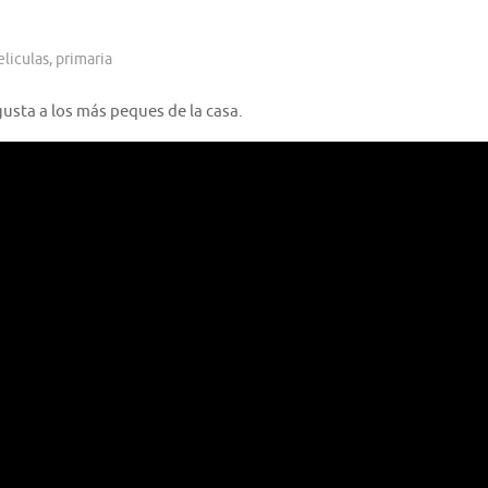
eliculas
,
primaria
usta a los más peques de la casa.