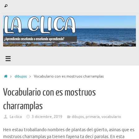
Saltar
Búsqueda
Buscar
al
para:
contenido
Inicio
dibujos
Vocabulario con es mostruos charramplas
Vocabulario con es mostruos
charramplas
La clica
3 diciembre, 2019
dibujos
,
primaria
,
vocabulario
Hen estau troballando nombres de plantas del güerto, asinas que es
mostruos charramplas ya tienen fayena ta decí parolas. En esta