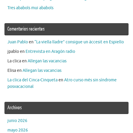
Tres ababols mui ababols
Comentarios recientes
Juan Pablo
en
“La viella lladre” consigue un áccesit en Espiello
jpablo
en
Entrevista en Aragón radio
La clica
en
Allegan las vacancias
Elisa
en
Allegan las vacancias
La clica del Cinca-Cinqueta
en
Atro curso més sin síndrome
posvacacional
Archivos
junio 2026
mayo 2026