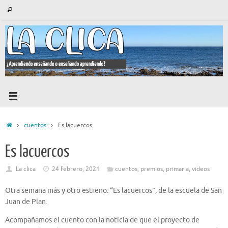
Saltar
Búsqueda
Buscar
al
para:
contenido
Inicio
cuentos
Es lacuercos
Es lacuercos
La clica
24 febrero, 2021
cuentos
,
premios
,
primaria
,
videos
Otra semana más y otro estreno: “Es lacuercos”, de la escuela de San
Juan de Plan.
Acompañamos el cuento con la noticia de que el proyecto de