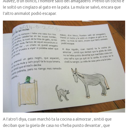
Alavez, d’un blinco, l’hombre salió del amagadero. Prenió un tocho e
le soltó un cinglazo al gato en la pata. La mula se salvó, encara que
l’altro animalot podió escapar.
A l’atro’l diya, cuan marchó ta la cocina a almorzar , sintió que
deciban que la güela de casa no s’heba puisto devantar , que