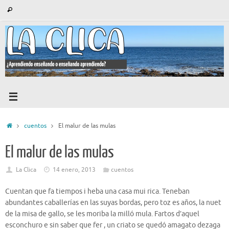
Saltar
Búsqueda
Buscar
al
para:
contenido
Inicio
cuentos
El malur de las mulas
El malur de las mulas
La Clica
14 enero, 2013
cuentos
Cuentan que fa tiempos i heba una casa mui rica. Teneban
abundantes caballerías en las suyas bordas, pero toz es años, la nuet
de la misa de gallo, se les moriba la milló mula. Fartos d’aquel
esconchuro e sin saber que fer , un criato se quedó amagato dezaga