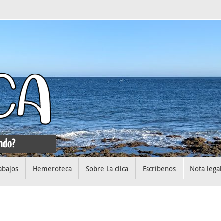
abajos
Hemeroteca
Sobre La clica
Escríbenos
Nota lega