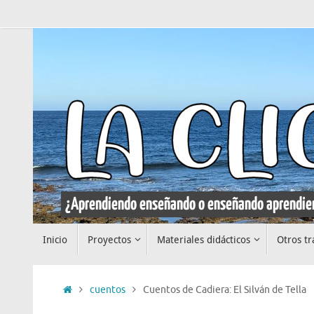
Saltar
al
contenido
Saltar
Inicio
Proyectos
Materiales didácticos
Otros tr
al
contenido
Inicio
cuentos
Cuentos de Cadiera: El Silván de Tella