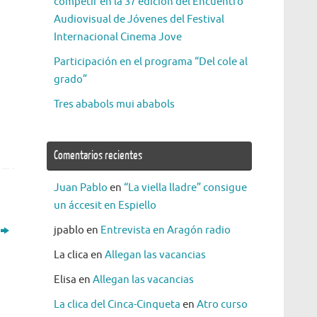
competir en la 37 edición del Encuentro
Audiovisual de Jóvenes del Festival
Internacional Cinema Jove
Participación en el programa “Del cole al
grado”
Tres ababols mui ababols
Comentarios recientes
Juan Pablo
en
“La viella lladre” consigue
un áccesit en Espiello
jpablo
en
Entrevista en Aragón radio
La clica
en
Allegan las vacancias
Elisa
en
Allegan las vacancias
La clica del Cinca-Cinqueta
en
Atro curso