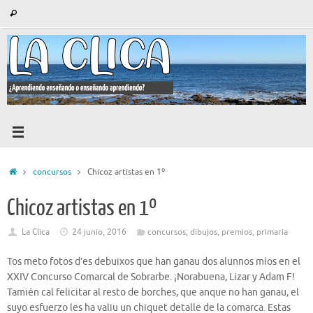
Saltar
Búsqueda
Buscar
al
para:
contenido
Inicio
concursos
Chicoz artistas en 1º
Chicoz artistas en 1º
La Clica
24 junio, 2016
concursos
,
dibujos
,
premios
,
primaria
Tos meto fotos d’es debuixos que han ganau dos alunnos míos en el
XXIV Concurso Comarcal de Sobrarbe. ¡Norabuena, Lizar y Adam F!
Tamién cal felicitar al resto de borches, que anque no han ganau, el
suyo esfuerzo les ha valiu un chiquet detalle de la comarca. Estas