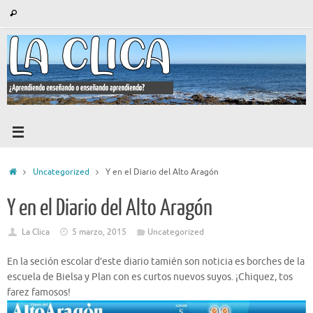
Saltar
Búsqueda
Buscar
al
para:
contenido
Inicio
Uncategorized
Y en el Diario del Alto Aragón
Y en el Diario del Alto Aragón
La Clica
5 marzo, 2015
Uncategorized
En la seción escolar d’este diario tamién son noticia es borches de la
escuela de Bielsa y Plan con es curtos nuevos suyos. ¡Chiquez, tos
farez famosos!