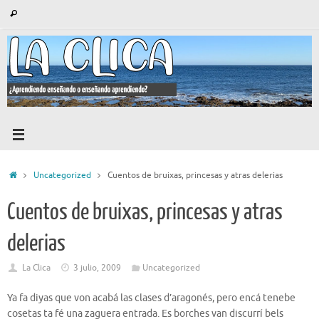
Saltar
Búsqueda
Buscar
al
para:
contenido
Inicio
Uncategorized
Cuentos de bruixas, princesas y atras delerias
Cuentos de bruixas, princesas y atras
delerias
La Clica
3 julio, 2009
Uncategorized
Ya fa diyas que von acabá las clases d’aragonés, pero encá tenebe
cosetas ta fé una zaguera entrada. Es borches van discurrí bels