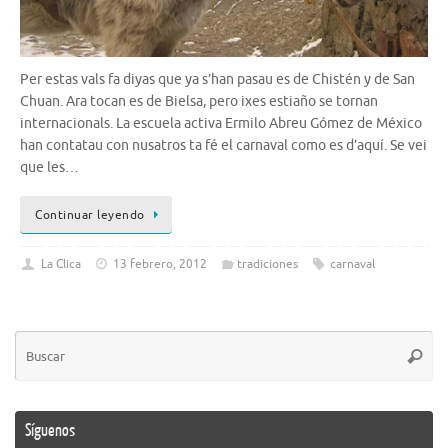
Per estas vals fa diyas que ya s’han pasau es de Chistén y de San
Chuan. Ara tocan es de Bielsa, pero ixes estiaño se tornan
internacionals. La escuela activa Ermilo Abreu Gómez de México
han contatau con nusatros ta fé el carnaval como es d’aquí. Se vei
que les…
Continuar leyendo
La Clica
13 febrero, 2012
tradiciones
carnaval
Bú
Busca
pa
Síguenos