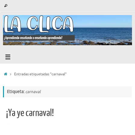
Saltar
Búsqueda
Buscar
al
para:
contenido
Inicio
Entradas etiquetadas "carnaval"
Etiqueta:
carnaval
¡Ya ye carnaval!