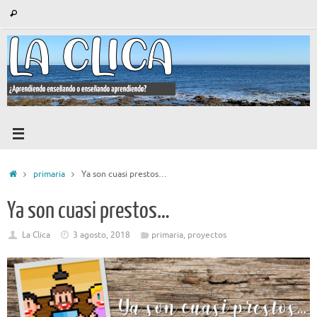
Saltar
Búsqueda
Buscar
al
para:
contenido
Inicio
primaria
Ya son cuasi prestos…
Ya son cuasi prestos…
La Clica
3 agosto, 2018
primaria
,
proyectos