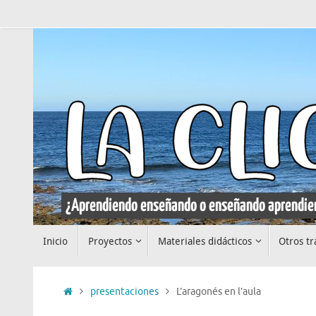
Saltar
al
contenido
Saltar
Inicio
Proyectos
Materiales didácticos
Otros tr
al
contenido
Inicio
presentaciones
L’aragonés en l’aula