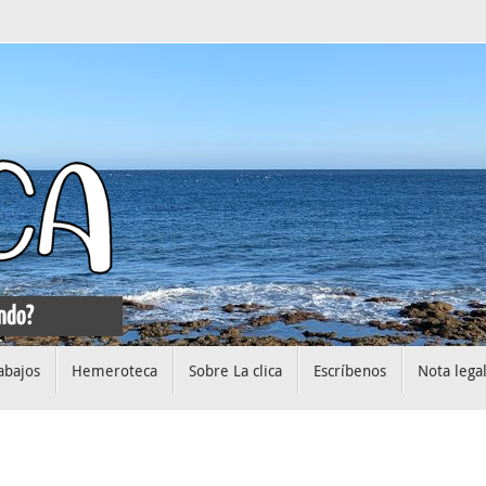
abajos
Hemeroteca
Sobre La clica
Escríbenos
Nota lega