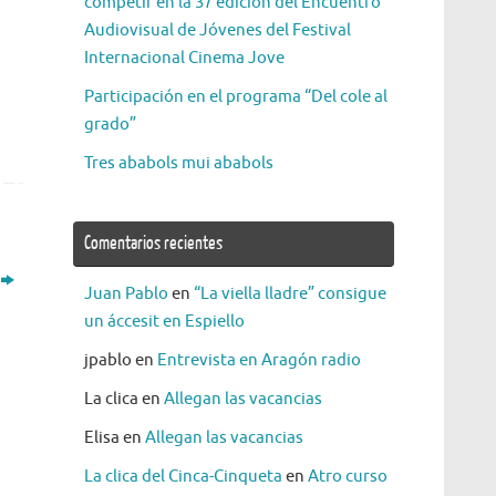
competir en la 37 edición del Encuentro
Audiovisual de Jóvenes del Festival
Internacional Cinema Jove
Participación en el programa “Del cole al
grado”
Tres ababols mui ababols
Comentarios recientes
Juan Pablo
en
“La viella lladre” consigue
un áccesit en Espiello
jpablo
en
Entrevista en Aragón radio
La clica
en
Allegan las vacancias
Elisa
en
Allegan las vacancias
La clica del Cinca-Cinqueta
en
Atro curso